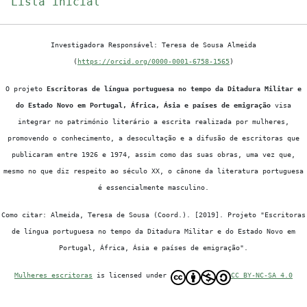
Lista inicial
Investigadora Responsável: Teresa de Sousa Almeida
(
https://orcid.org/0000-0001-6758-1565
)
O projeto
Escritoras de língua portuguesa no tempo da Ditadura Militar e
do Estado Novo em Portugal, África, Ásia e países de emigração
visa
integrar no património literário a escrita realizada por mulheres,
promovendo o conhecimento, a desocultação e a difusão de escritoras que
publicaram entre 1926 e 1974, assim como das suas obras, uma vez que,
mesmo no que diz respeito ao século XX, o cânone da literatura portuguesa
é essencialmente masculino.
Como citar: Almeida, Teresa de Sousa (Coord.). [2019]. Projeto "Escritoras
de língua portuguesa no tempo da Ditadura Militar e do Estado Novo em
Portugal, África, Ásia e países de emigração".
Mulheres escritoras
is licensed under
CC BY-NC-SA 4.0