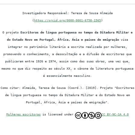
Investigadora Responsável: Teresa de Sousa Almeida
(
https://orcid.org/0000-0001-6758-1565
)
O projeto
Escritoras de língua portuguesa no tempo da Ditadura Militar e
do Estado Novo em Portugal, África, Ásia e países de emigração
visa
integrar no património literário a escrita realizada por mulheres,
promovendo o conhecimento, a desocultação e a difusão de escritoras que
publicaram entre 1926 e 1974, assim como das suas obras, uma vez que,
mesmo no que diz respeito ao século XX, o cânone da literatura portuguesa
é essencialmente masculino.
Como citar: Almeida, Teresa de Sousa (Coord.). [2019]. Projeto "Escritoras
de língua portuguesa no tempo da Ditadura Militar e do Estado Novo em
Portugal, África, Ásia e países de emigração".
Mulheres escritoras
is licensed under
CC BY-NC-SA 4.0