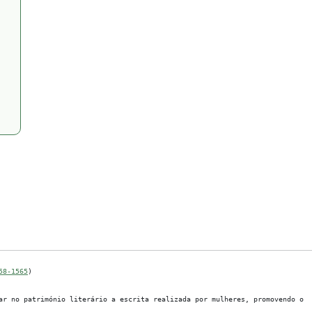
58-1565
)
r no património literário a escrita realizada por mulheres, promovendo o