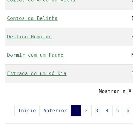
Contos da Belinha
Destino Humilde
Dormir com um Fauno
Estrada de um só Dia
Mostrar n.º
Início
Anterior
1
2
3
4
5
6