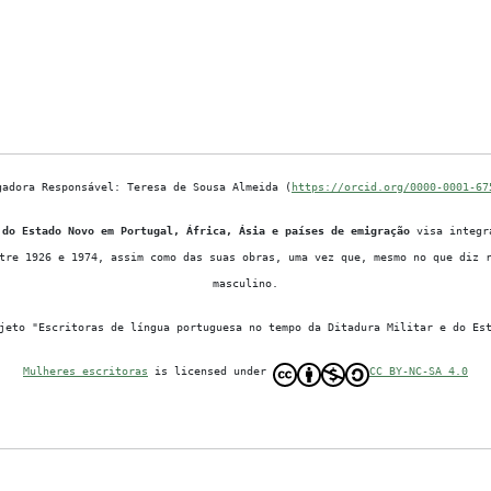
gadora Responsável: Teresa de Sousa Almeida (
https://orcid.org/0000-0001-67
 do Estado Novo em Portugal, África, Ásia e países de emigração
visa integra
tre 1926 e 1974, assim como das suas obras, uma vez que, mesmo no que diz 
masculino.
jeto "Escritoras de língua portuguesa no tempo da Ditadura Militar e do Es
Mulheres escritoras
is licensed under
CC BY-NC-SA 4.0