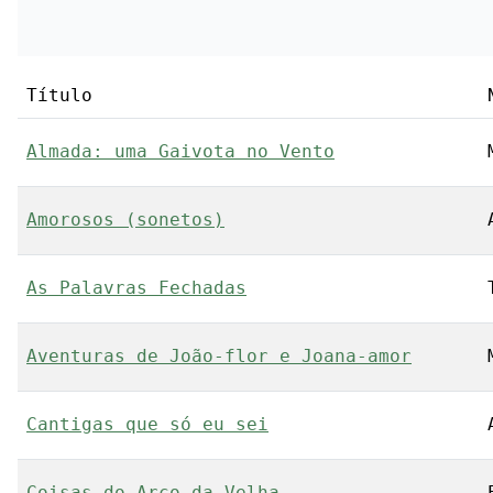
Título
Almada: uma Gaivota no Vento
Amorosos (sonetos)
As Palavras Fechadas
Aventuras de João-flor e Joana-amor
Cantigas que só eu sei
Coisas do Arco da Velha