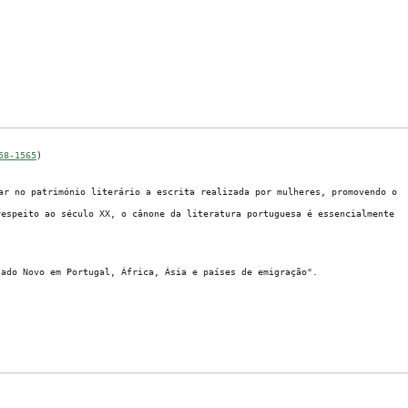
58-1565
)
r no património literário a escrita realizada por mulheres, promovendo o
respeito ao século XX, o cânone da literatura portuguesa é essencialmente
tado Novo em Portugal, África, Ásia e países de emigração".