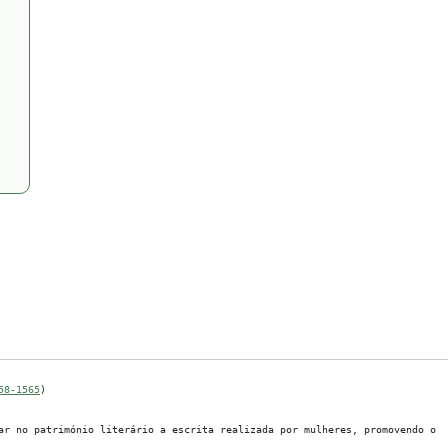
58-1565
)
r no património literário a escrita realizada por mulheres, promovendo o