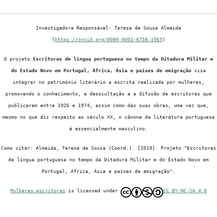
Investigadora Responsável: Teresa de Sousa Almeida
(
https://orcid.org/0000-0001-6758-1565
)
O projeto
Escritoras de língua portuguesa no tempo da Ditadura Militar e
do Estado Novo em Portugal, África, Ásia e países de emigração
visa
integrar no património literário a escrita realizada por mulheres,
promovendo o conhecimento, a desocultação e a difusão de escritoras que
publicaram entre 1926 e 1974, assim como das suas obras, uma vez que,
mesmo no que diz respeito ao século XX, o cânone da literatura portuguesa
é essencialmente masculino.
Como citar: Almeida, Teresa de Sousa (Coord.). [2019]. Projeto "Escritoras
de língua portuguesa no tempo da Ditadura Militar e do Estado Novo em
Portugal, África, Ásia e países de emigração".
Mulheres escritoras
is licensed under
CC BY-NC-SA 4.0