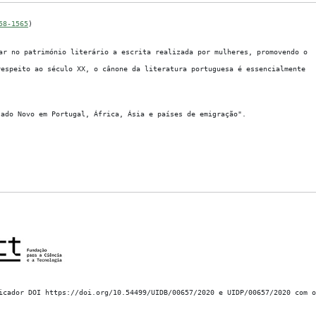
58-1565
)
r no património literário a escrita realizada por mulheres, promovendo o
respeito ao século XX, o cânone da literatura portuguesa é essencialmente
tado Novo em Portugal, África, Ásia e países de emigração".
icador DOI https://doi.org/10.54499/UIDB/00657/2020 e UIDP/00657/2020 com o