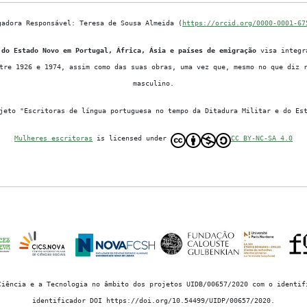
gadora Responsável: Teresa de Sousa Almeida (
https://orcid.org/0000-0001-67
 do Estado Novo em Portugal, África, Ásia e países de emigração
visa integra
tre 1926 e 1974, assim como das suas obras, uma vez que, mesmo no que diz 
masculino.
jeto "Escritoras de língua portuguesa no tempo da Ditadura Militar e do Es
Mulheres escritoras
is licensed under
CC BY-NC-SA 4.0
Ciência e a Tecnologia no âmbito dos projetos UIDB/00657/2020 com o identif
identificador DOI https://doi.org/10.54499/UIDP/00657/2020.