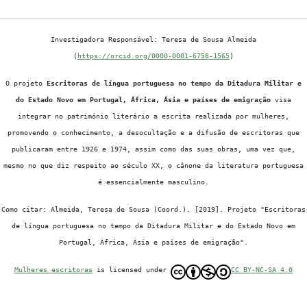
Investigadora Responsável: Teresa de Sousa Almeida
(
https://orcid.org/0000-0001-6758-1565
)
O projeto
Escritoras de língua portuguesa no tempo da Ditadura Militar e
do Estado Novo em Portugal, África, Ásia e países de emigração
visa
integrar no património literário a escrita realizada por mulheres,
promovendo o conhecimento, a desocultação e a difusão de escritoras que
publicaram entre 1926 e 1974, assim como das suas obras, uma vez que,
mesmo no que diz respeito ao século XX, o cânone da literatura portuguesa
é essencialmente masculino.
Como citar: Almeida, Teresa de Sousa (Coord.). [2019]. Projeto "Escritoras
de língua portuguesa no tempo da Ditadura Militar e do Estado Novo em
Portugal, África, Ásia e países de emigração".
Mulheres escritoras
is licensed under
CC BY-NC-SA 4.0